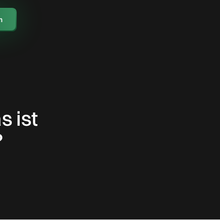
n
s ist
?