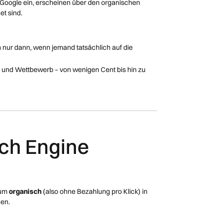
i Google ein, erscheinen über den organischen
t sind.
rn nur dann, wenn jemand tatsächlich auf die
e und Wettbewerb – von wenigen Cent bis hin zu
rch Engine
 um
organisch
(also ohne Bezahlung pro Klick) in
nen.