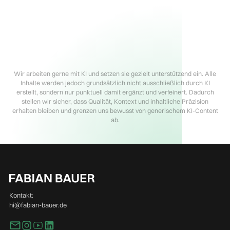
Wir arbeiten gerne mit KI und setzen sie gezielt unterstützend ein. Alle
Inhalte werden jedoch grundsätzlich nicht ausschließlich durch KI
erstellt, sondern nur punktuell damit ergänzt und verfeinert. Dadurch
stellen wir sicher, dass Qualität, Kontext und inhaltliche Präzision
erhalten bleiben und grenzen uns bewusst von generischem KI-Content
ab.
Kontakt:
hi@fabian-bauer.de